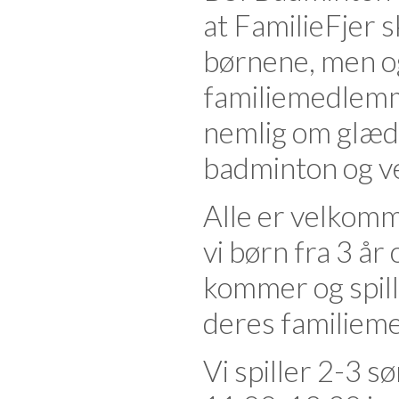
at FamilieFjer s
børnene, men o
familiemedlemm
nemlig om glæde
badminton og v
Alle er velkomme
vi børn fra 3 år 
kommer og spil
deres familie
Vi spiller 2-3 