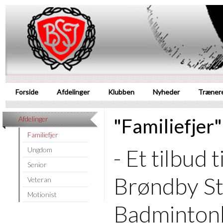
Forside
Afdelinger
Klubben
Nyheder
Træner
"Familiefjer"
Afdelinger
Familiefjer
- Et tilbud t
Ungdom
Senior
Brøndby S
Veteran
Motionist
Badminton