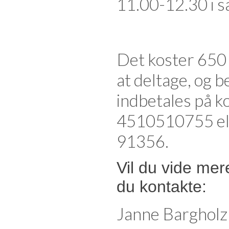
11.00-12.30 i 
Det koster 650 
at deltage, og 
indbetales på k
4510510755 ell
91356.
Vil du vide mer
du kontakte:
Janne Bargholz