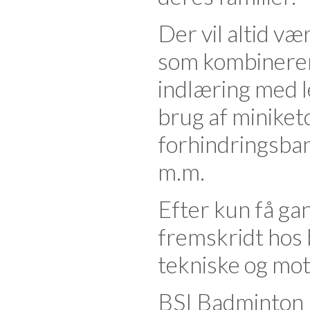
Der vil altid væ
som kombinerer
indlæring med le
brug af miniketc
forhindringsba
m.m.
Efter kun få ga
fremskridt hos
tekniske og mot
BSI Badminton 