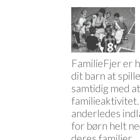
FamilieFjer er 
dit barn at spil
samtidig med at
familieaktivitet
anderledes ind
for børn helt ne
deres familier.