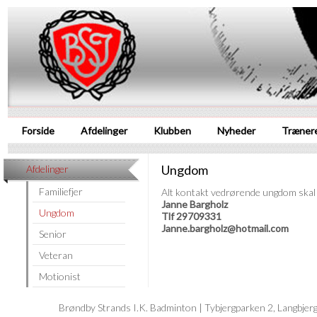
Forside
Afdelinger
Klubben
Nyheder
Træner
Ungdom
Afdelinger
Familiefjer
Alt kontakt vedrørende ungdom skal s
Janne Bargholz
Ungdom
Tlf
29709331
Janne.bargholz@hotmail.com
Senior
Veteran
Motionist
Brøndby Strands I.K. Badminton | Tybjergparken 2, Langbje