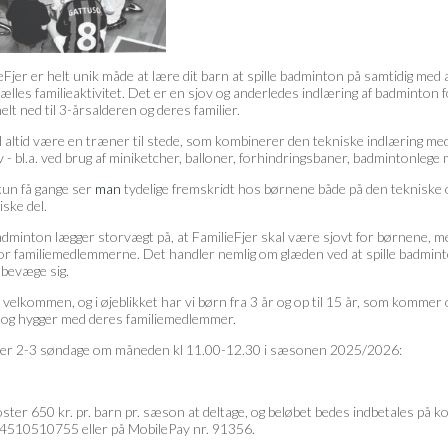
eFjer er helt unik måde at lære dit barn at spille badminton på samtidig med 
fælles familieaktivitet. Det er en sjov og anderledes indlæring af badminton 
elt ned til 3-årsalderen og deres familier.
l altid være en træner til stede, som kombinerer den tekniske indlæring med
v - bl.a. ved brug af miniketcher, balloner, forhindringsbaner, badmintonlege
kun få gange ser
man
tydelige fremskridt hos børnene både på den tekniske 
iske del.
dminton lægger storvægt på, at FamilieFjer skal være sjovt for børnene, m
or familiemedlemmerne. Det handler nemlig om glæden ved at spille badmin
 bevæge sig.
r velkommen, og i øjeblikket har vi børn fra 3 år og op til 15 år, som kommer 
r og hygger med deres familiemedlemmer.
iller 2-3 søndage om måneden kl 11.00-12.30 i sæsonen 2025/2026:
ster 650 kr. pr. barn pr. sæson at deltage, og beløbet bedes indbetales på k
4510510755 eller på MobilePay nr. 91356.