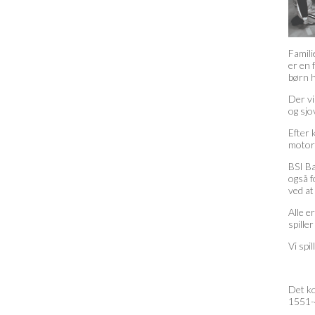
Famili
er en 
børn h
Der vi
og sjo
Efter 
motor
BSI Ba
også f
ved at
Alle e
spille
Vi sp
Det ko
1551-