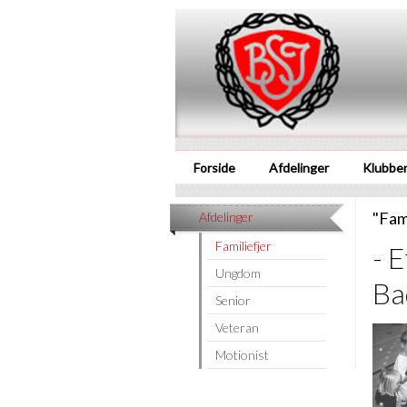
Forside
Afdelinger
Klubbe
"Fami
Afdelinger
Familiefjer
- E
Ungdom
Ba
Senior
Veteran
Motionist