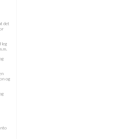
at det
for
 leg
 m.m.
og
en
ton og
og
onto