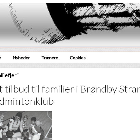
n
Nyheder
Trænere
Cookies
liefjer"
t tilbud til familier i Brøndby Stra
dmintonklub